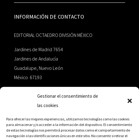
INFORMACIÓN DE CONTACTO
EDITORIAL OCTAEDRO DIVISIÓN MÉXICO
Jardines de Madrid 7654
Jardines de Andalucía
Guadalupe, Nuevo León
México 67193
zairaoctaedro@gmail.com
Gestionar el consentimiento de
las cookies
+52 811.499.5638
Para ofrecer las mejores experiencias, utilizamos tecnologías como las cookies
para almacenar y/o acceder a la información del dispositivo. El consentimiento
de estas tecnologías nos permitirá procesar datos como el comportamiento de
RED DE DISTRIBUCIÓN
navegación o las identificaciones únicas en este sitio. No consentir o retirar el