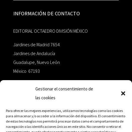
INFORMACIÓN DE CONTACTO
EDITORIAL OCTAEDRO DIVISIÓN MÉXICO
Jardines de Madrid 7654
Jardines de Andalucía
Guadalupe, Nuevo León
México 67193
zairaoctaedro@gmail.com
Gestionar el consentimiento de
las cookies
+52 811.499.5638
Para ofrecer las mejores experiencias, utilizamos tecnologías como las cookies
para almacenar y/o acceder a la información del dispositivo. El consentimiento
de estas tecnologías nos permitirá procesar datos como el comportamiento de
RED DE DISTRIBUCIÓN
navegación o las identificaciones únicas en este sitio. No consentir o retirar el
consentimiento, puede afectar negativamente a ciertas características y