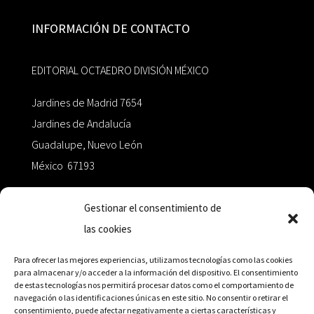
INFORMACIÓN DE CONTACTO
EDITORIAL OCTAEDRO DIVISIÓN MÉXICO
Jardines de Madrid 7654
Jardines de Andalucía
Guadalupe, Nuevo León
México 67193
zairaoctaedro@gmail.com
Gestionar el consentimiento de
las cookies
+52 811.499.5638
Para ofrecer las mejores experiencias, utilizamos tecnologías como las cookies
para almacenar y/o acceder a la información del dispositivo. El consentimiento
de estas tecnologías nos permitirá procesar datos como el comportamiento de
RED DE DISTRIBUCIÓN
navegación o las identificaciones únicas en este sitio. No consentir o retirar el
consentimiento, puede afectar negativamente a ciertas características y