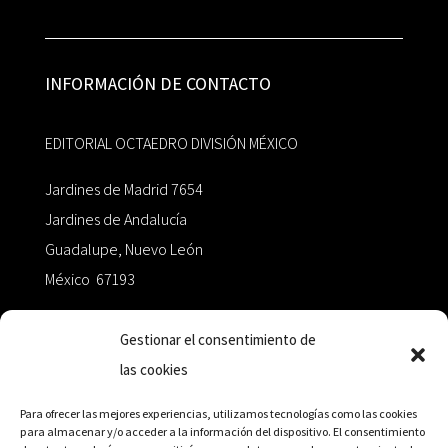
INFORMACIÓN DE CONTACTO
EDITORIAL OCTAEDRO DIVISIÓN MÉXICO
Jardines de Madrid 7654
Jardines de Andalucía
Guadalupe, Nuevo León
México 67193
zairaoctaedro@gmail.com
Gestionar el consentimiento de
las cookies
+52 811.499.5638
Para ofrecer las mejores experiencias, utilizamos tecnologías como las cookies
para almacenar y/o acceder a la información del dispositivo. El consentimiento