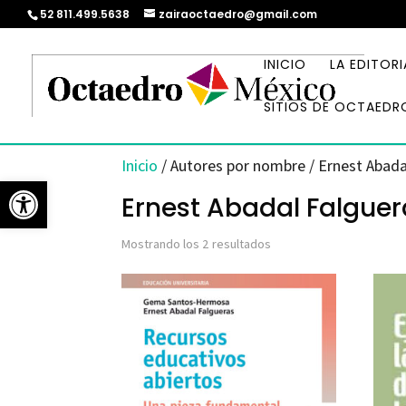
52 811.499.5638
zairaoctaedro@gmail.com
INICIO
LA EDITORI
SITIOS DE OCTAEDR
Inicio
/ Autores por nombre / Ernest Abada
Abrir barra de herramientas
Ernest Abadal Falguer
Ordenado
Mostrando los 2 resultados
por
los
últimos