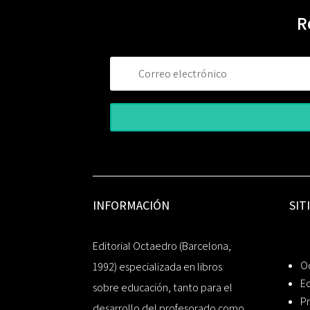
R
INFORMACIÓN
SIT
Editorial Octaedro (Barcelona,
O
1992) especializada en libros
Ed
sobre educación, tanto para el
Pr
desarrollo del profesorado como