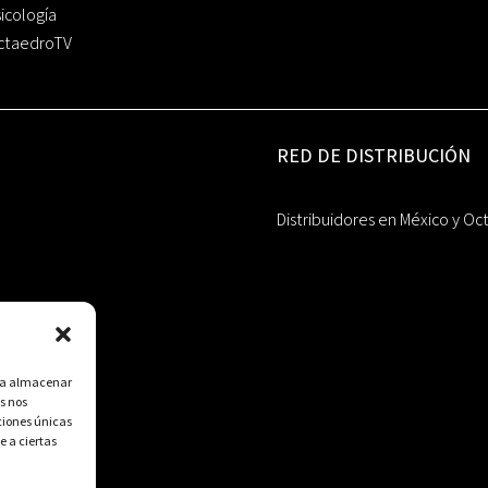
icología
ctaedroTV
RED DE DISTRIBUCIÓN
Distribuidores en México y Oc
ara almacenar
s nos
ciones únicas
e a ciertas