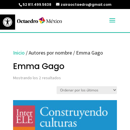
52 811.499.5638
zairaoctaedro@gmail.com
Abrir barra de herramientas
Inicio
/ Autores por nombre / Emma Gago
Emma Gago
Ordenado
Mostrando los 2 resultados
por
los
últimos