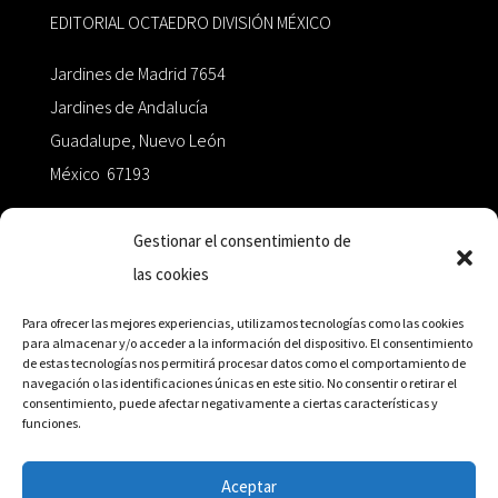
EDITORIAL OCTAEDRO DIVISIÓN MÉXICO
Jardines de Madrid 7654
Jardines de Andalucía
Guadalupe, Nuevo León
México 67193
zairaoctaedro@gmail.com
Gestionar el consentimiento de
las cookies
+52 811.499.5638
Para ofrecer las mejores experiencias, utilizamos tecnologías como las cookies
para almacenar y/o acceder a la información del dispositivo. El consentimiento
de estas tecnologías nos permitirá procesar datos como el comportamiento de
RED DE DISTRIBUCIÓN
navegación o las identificaciones únicas en este sitio. No consentir o retirar el
consentimiento, puede afectar negativamente a ciertas características y
funciones.
Distribuidores en México y Octaedro internacional
Aceptar