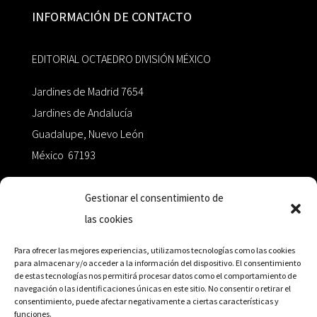
INFORMACIÓN DE CONTACTO
EDITORIAL OCTAEDRO DIVISIÓN MÉXICO
Jardines de Madrid 7654
Jardines de Andalucía
Guadalupe, Nuevo León
México 67193
zairaoctaedro@gmail.com
Gestionar el consentimiento de
las cookies
+52 811.499.5638
Para ofrecer las mejores experiencias, utilizamos tecnologías como las cookies
para almacenar y/o acceder a la información del dispositivo. El consentimiento
de estas tecnologías nos permitirá procesar datos como el comportamiento de
RED DE DISTRIBUCIÓN
navegación o las identificaciones únicas en este sitio. No consentir o retirar el
consentimiento, puede afectar negativamente a ciertas características y
funciones.