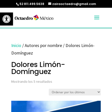
52 811.499.5638
zairaoctaedro@gmail.com
Abrir barra de herramientas
Inicio
/ Autores por nombre / Dolores Limón-
Domínguez
Dolores Limón-
Domínguez
Ordenado
Mostrando los 5 resultados
por
los
últimos