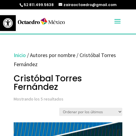
52 811.499.5638
zairaoctaedro@gmail.com
Abrir barra de herramientas
Inicio
/ Autores por nombre / Cristóbal Torres
Fernández
Cristóbal Torres
Fernández
Ordenado
Mostrando los 5 resultados
por
los
últimos