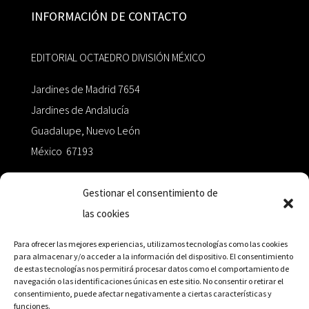
INFORMACIÓN DE CONTACTO
EDITORIAL OCTAEDRO DIVISIÓN MÉXICO
Jardines de Madrid 7654
Jardines de Andalucía
Guadalupe, Nuevo León
México 67193
zairaoctaedro@gmail.com
Gestionar el consentimiento de
las cookies
+52 811.499.5638
Para ofrecer las mejores experiencias, utilizamos tecnologías como las cookies
para almacenar y/o acceder a la información del dispositivo. El consentimiento
de estas tecnologías nos permitirá procesar datos como el comportamiento de
RED DE DISTRIBUCIÓN
navegación o las identificaciones únicas en este sitio. No consentir o retirar el
consentimiento, puede afectar negativamente a ciertas características y
funciones.