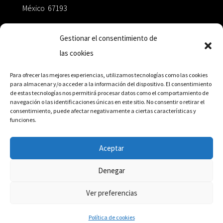
México 67193
zairaoctaedro@gmail.com
Gestionar el consentimiento de
las cookies
+52 811.499.5638
Para ofrecer las mejores experiencias, utilizamos tecnologías como las cookies
para almacenar y/o acceder a la información del dispositivo. El consentimiento
de estas tecnologías nos permitirá procesar datos como el comportamiento de
RED DE DISTRIBUCIÓN
navegación o las identificaciones únicas en este sitio. No consentir o retirar el
consentimiento, puede afectar negativamente a ciertas características y
funciones.
Distribuidores en México y Octaedro internacional
Aceptar
Denegar
© Editorial Octaedro, 2026
Ver preferencias
Política de cookies