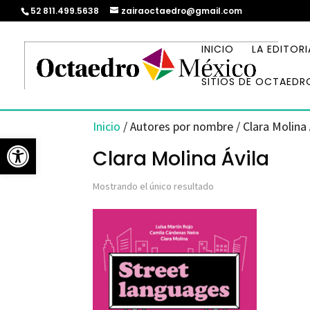
52 811.499.5638
zairaoctaedro@gmail.com
INICIO
LA EDITORI
SITIOS DE OCTAEDR
Inicio
/ Autores por nombre / Clara Molina 
Abrir barra de herramientas
Clara Molina Ávila
Mostrando el único resultado