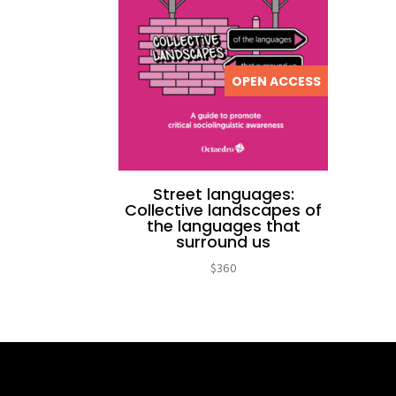
OPEN ACCESS
Street languages:
Collective landscapes of
the languages that
surround us
$
360