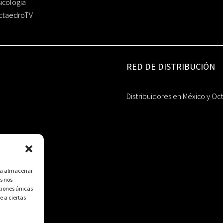
icología
ctaedroTV
RED DE DISTRIBUCIÓN
Distribuidores en México y Oc
ara almacenar
s nos
ciones únicas
e a ciertas