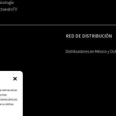
icología
ctaedroTV
RED DE DISTRIBUCIÓN
Distribuidores en México y Oc
ara almacenar
s nos
ciones únicas
e a ciertas