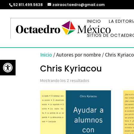
52 811.499.5638
zairaoctaedro@gmail.com
INICIO
LA EDITORI
SITIOS DE OCTAEDR
Inicio
/ Autores por nombre / Chris Kyriac
Abrir barra de herramientas
Chris Kyriacou
Ordenado
Mostrando los 2 resultados
por
los
últimos