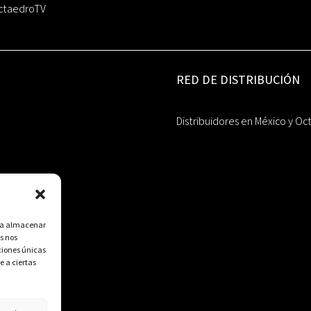
ctaedroTV
RED DE DISTRIBUCIÓN
Distribuidores en México y Oc
ara almacenar
s nos
ciones únicas
e a ciertas