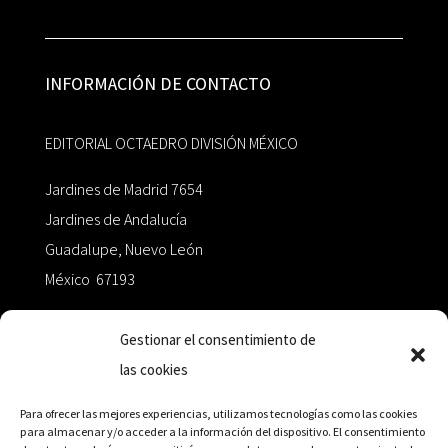
INFORMACIÓN DE CONTACTO
EDITORIAL OCTAEDRO DIVISIÓN MÉXICO
Jardines de Madrid 7654
Jardines de Andalucía
Guadalupe, Nuevo León
México 67193
zairaoctaedro@gmail.com
Gestionar el consentimiento de
las cookies
+52 811.499.5638
Para ofrecer las mejores experiencias, utilizamos tecnologías como las cookies
para almacenar y/o acceder a la información del dispositivo. El consentimiento