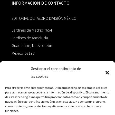
INFORMACIÓN DE CONTACTO
EDITORIAL OCTAEDRO DIVISIÓN MÉXICO
Jardines de Madrid 7654
Jardines de Andalucía
Guadalupe, Nuevo León
México 67193
zairaoctaedro@gmail.com
Gestionar el consentimiento de
las cookies
+52 811.499.5638
Para ofrecer las mejores experiencias, utilizamos tecnologías como las cookies
para almacenar y/o acceder a la información del dispositivo. El consentimiento
de estas tecnologías nos permitirá procesar datos como el comportamiento de
RED DE DISTRIBUCIÓN
navegación o las identificaciones únicas en este sitio. No consentir o retirar el
consentimiento, puede afectar negativamente a ciertas características y
funciones.
Distribuidores en México y Octaedro internacional