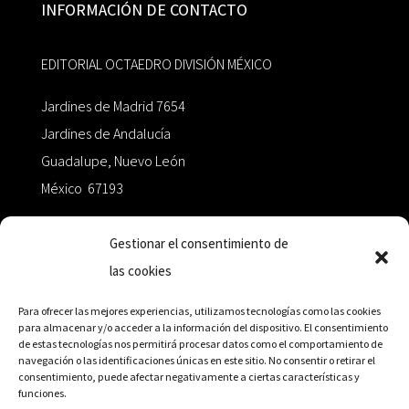
INFORMACIÓN DE CONTACTO
EDITORIAL OCTAEDRO DIVISIÓN MÉXICO
Jardines de Madrid 7654
Jardines de Andalucía
Guadalupe, Nuevo León
México 67193
zairaoctaedro@gmail.com
Gestionar el consentimiento de
las cookies
+52 811.499.5638
Para ofrecer las mejores experiencias, utilizamos tecnologías como las cookies
para almacenar y/o acceder a la información del dispositivo. El consentimiento
de estas tecnologías nos permitirá procesar datos como el comportamiento de
RED DE DISTRIBUCIÓN
navegación o las identificaciones únicas en este sitio. No consentir o retirar el
consentimiento, puede afectar negativamente a ciertas características y
funciones.
Distribuidores en México y Octaedro internacional