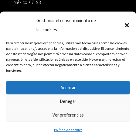
México 67193
zairaoctaedro@gmail.com
Gestionar el consentimiento de
las cookies
+52 811.499.5638
Para ofrecer las mejores experiencias, utilizamos tecnologías como las cookies
para almacenar y/o acceder a la información del dispositivo. El consentimiento
de estas tecnologías nos permitirá procesar datos como el comportamiento de
RED DE DISTRIBUCIÓN
navegación o las identificaciones únicas en este sitio. No consentir o retirar el
consentimiento, puede afectar negativamente a ciertas características y
funciones.
Distribuidores en México y Octaedro internacional
Aceptar
Denegar
© Editorial Octaedro, 2026
Ver preferencias
Política de cookies