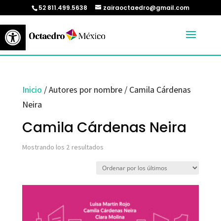
52 811.499.5638
zairaoctaedro@gmail.com
Abrir barra de herramientas
Inicio
/ Autores por nombre / Camila Cárdenas
Neira
Camila Cárdenas Neira
Ordenado
Mostrando los 2 resultados
por
los
últimos