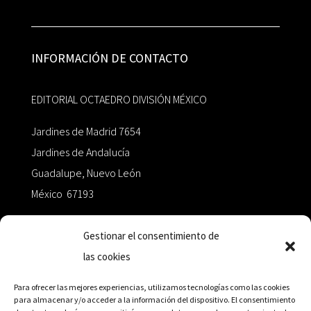
INFORMACIÓN DE CONTACTO
EDITORIAL OCTAEDRO DIVISIÓN MÉXICO
Jardines de Madrid 7654
Jardines de Andalucía
Guadalupe, Nuevo León
México 67193
zairaoctaedro@gmail.com
Gestionar el consentimiento de
las cookies
+52 811.499.5638
Para ofrecer las mejores experiencias, utilizamos tecnologías como las cookies
para almacenar y/o acceder a la información del dispositivo. El consentimiento