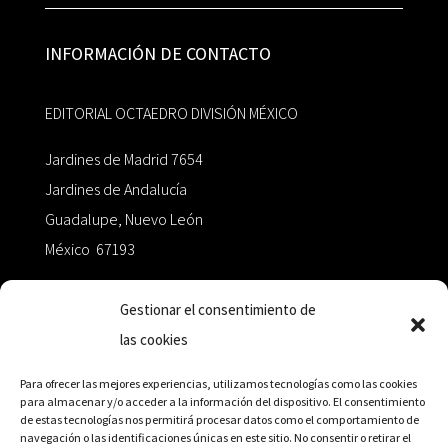
INFORMACIÓN DE CONTACTO
EDITORIAL OCTAEDRO DIVISIÓN MÉXICO
Jardines de Madrid 7654
Jardines de Andalucía
Guadalupe, Nuevo León
México 67193
zairaoctaedro@gmail.com
Gestionar el consentimiento de
las cookies
+52 811.499.5638
Para ofrecer las mejores experiencias, utilizamos tecnologías como las cookies
para almacenar y/o acceder a la información del dispositivo. El consentimiento
de estas tecnologías nos permitirá procesar datos como el comportamiento de
RED DE DISTRIBUCIÓN
navegación o las identificaciones únicas en este sitio. No consentir o retirar el