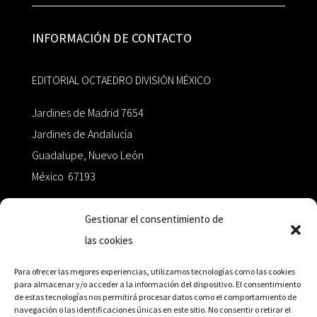
INFORMACIÓN DE CONTACTO
EDITORIAL OCTAEDRO DIVISIÓN MÉXICO
Jardines de Madrid 7654
Jardines de Andalucía
Guadalupe, Nuevo León
México 67193
zairaoctaedro@gmail.com
Gestionar el consentimiento de
las cookies
+52 811.499.5638
Para ofrecer las mejores experiencias, utilizamos tecnologías como las cookies
para almacenar y/o acceder a la información del dispositivo. El consentimiento
de estas tecnologías nos permitirá procesar datos como el comportamiento de
RED DE DISTRIBUCIÓN
navegación o las identificaciones únicas en este sitio. No consentir o retirar el