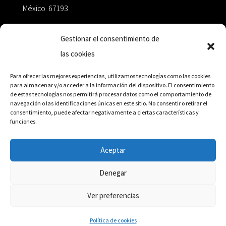
México 67193
zairaoctaedro@gmail.com
Gestionar el consentimiento de
las cookies
+52 811.499.5638
Para ofrecer las mejores experiencias, utilizamos tecnologías como las cookies
para almacenar y/o acceder a la información del dispositivo. El consentimiento
de estas tecnologías nos permitirá procesar datos como el comportamiento de
RED DE DISTRIBUCIÓN
navegación o las identificaciones únicas en este sitio. No consentir o retirar el
consentimiento, puede afectar negativamente a ciertas características y
funciones.
Distribuidores en México y Octaedro internacional
Aceptar
Denegar
© Editorial Octaedro, 2026
Ver preferencias
Política de cookies