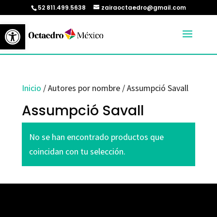
52 811.499.5638
zairaoctaedro@gmail.com
Abrir barra de herramientas
Inicio
/ Autores por nombre / Assumpció Savall
Assumpció Savall
No se han encontrado productos que
coincidan con tu selección.