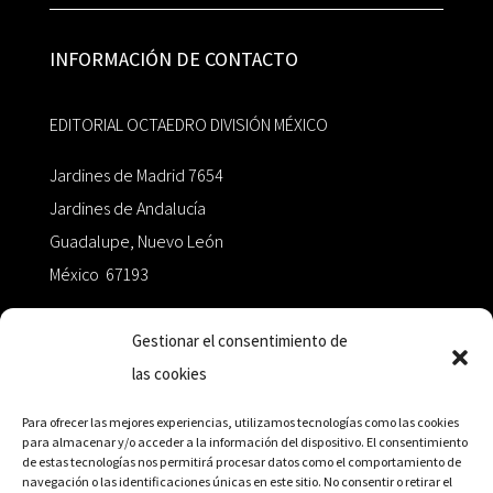
INFORMACIÓN DE CONTACTO
EDITORIAL OCTAEDRO DIVISIÓN MÉXICO
Jardines de Madrid 7654
Jardines de Andalucía
Guadalupe, Nuevo León
México 67193
zairaoctaedro@gmail.com
Gestionar el consentimiento de
las cookies
+52 811.499.5638
Para ofrecer las mejores experiencias, utilizamos tecnologías como las cookies
para almacenar y/o acceder a la información del dispositivo. El consentimiento
de estas tecnologías nos permitirá procesar datos como el comportamiento de
RED DE DISTRIBUCIÓN
navegación o las identificaciones únicas en este sitio. No consentir o retirar el