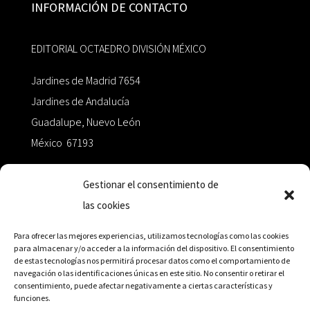
INFORMACIÓN DE CONTACTO
EDITORIAL OCTAEDRO DIVISIÓN MÉXICO
Jardines de Madrid 7654
Jardines de Andalucía
Guadalupe, Nuevo León
México 67193
zairaoctaedro@gmail.com
Gestionar el consentimiento de
las cookies
+52 811.499.5638
Para ofrecer las mejores experiencias, utilizamos tecnologías como las cookies
para almacenar y/o acceder a la información del dispositivo. El consentimiento
de estas tecnologías nos permitirá procesar datos como el comportamiento de
RED DE DISTRIBUCIÓN
navegación o las identificaciones únicas en este sitio. No consentir o retirar el
consentimiento, puede afectar negativamente a ciertas características y
funciones.
Distribuidores en México y Octaedro internacional