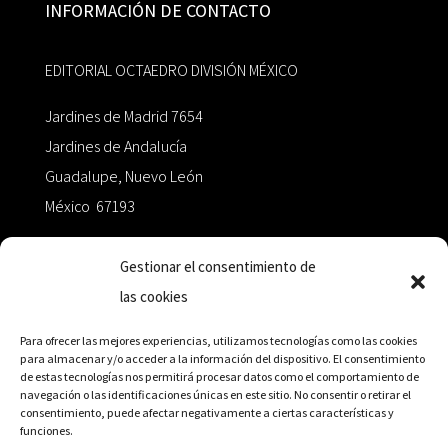
INFORMACIÓN DE CONTACTO
EDITORIAL OCTAEDRO DIVISIÓN MÉXICO
Jardines de Madrid 7654
Jardines de Andalucía
Guadalupe, Nuevo León
México 67193
zairaoctaedro@gmail.com
Gestionar el consentimiento de
las cookies
+52 811.499.5638
Para ofrecer las mejores experiencias, utilizamos tecnologías como las cookies
para almacenar y/o acceder a la información del dispositivo. El consentimiento
de estas tecnologías nos permitirá procesar datos como el comportamiento de
RED DE DISTRIBUCIÓN
navegación o las identificaciones únicas en este sitio. No consentir o retirar el
consentimiento, puede afectar negativamente a ciertas características y
funciones.
Distribuidores en México y Octaedro internacional