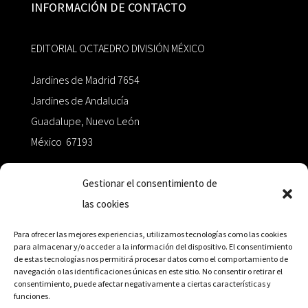
INFORMACIÓN DE CONTACTO
EDITORIAL OCTAEDRO DIVISIÓN MÉXICO
Jardines de Madrid 7654
Jardines de Andalucía
Guadalupe, Nuevo León
México 67193
zairaoctaedro@gmail.com
Gestionar el consentimiento de
las cookies
+52 811.499.5638
Para ofrecer las mejores experiencias, utilizamos tecnologías como las cookies
para almacenar y/o acceder a la información del dispositivo. El consentimiento
de estas tecnologías nos permitirá procesar datos como el comportamiento de
RED DE DISTRIBUCIÓN
navegación o las identificaciones únicas en este sitio. No consentir o retirar el
consentimiento, puede afectar negativamente a ciertas características y
funciones.
Distribuidores en México y Octaedro internacional