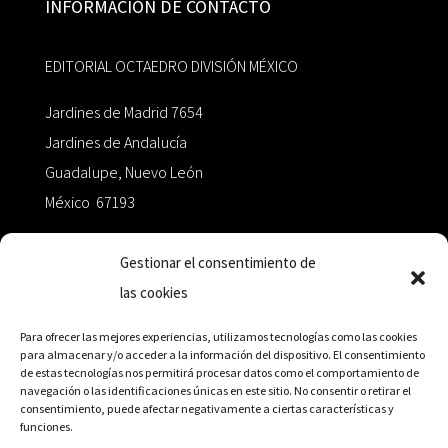
INFORMACIÓN DE CONTACTO
EDITORIAL OCTAEDRO DIVISIÓN MÉXICO
Jardines de Madrid 7654
Jardines de Andalucía
Guadalupe, Nuevo León
México 67193
zairaoctaedro@gmail.com
Gestionar el consentimiento de
las cookies
+52 811.499.5638
Para ofrecer las mejores experiencias, utilizamos tecnologías como las cookies
para almacenar y/o acceder a la información del dispositivo. El consentimiento
de estas tecnologías nos permitirá procesar datos como el comportamiento de
RED DE DISTRIBUCIÓN
navegación o las identificaciones únicas en este sitio. No consentir o retirar el
consentimiento, puede afectar negativamente a ciertas características y
funciones.
Distribuidores en México y Octaedro internacional