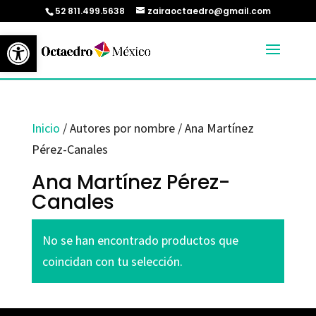
52 811.499.5638
zairaoctaedro@gmail.com
Abrir barra de herramientas
Inicio
/ Autores por nombre / Ana Martínez
Pérez-Canales
Ana Martínez Pérez-
Canales
No se han encontrado productos que
coincidan con tu selección.