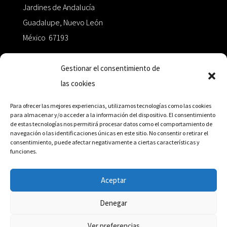
Jardines de Andalucía
Guadalupe, Nuevo León
México 67193
zairaoctaedro@gmail.com
Gestionar el consentimiento de
las cookies
+52 811.499.5638
Para ofrecer las mejores experiencias, utilizamos tecnologías como las cookies
para almacenar y/o acceder a la información del dispositivo. El consentimiento
de estas tecnologías nos permitirá procesar datos como el comportamiento de
RED DE DISTRIBUCIÓN
navegación o las identificaciones únicas en este sitio. No consentir o retirar el
consentimiento, puede afectar negativamente a ciertas características y
funciones.
Distribuidores en México y Octaedro internacional
Aceptar
Denegar
© Editorial Octaedro, 2026
Ver preferencias