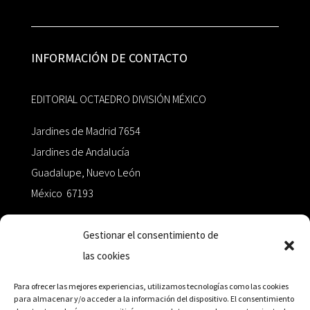
INFORMACIÓN DE CONTACTO
EDITORIAL OCTAEDRO DIVISIÓN MÉXICO
Jardines de Madrid 7654
Jardines de Andalucía
Guadalupe, Nuevo León
México 67193
zairaoctaedro@gmail.com
Gestionar el consentimiento de
las cookies
+52 811.499.5638
Para ofrecer las mejores experiencias, utilizamos tecnologías como las cookies
para almacenar y/o acceder a la información del dispositivo. El consentimiento