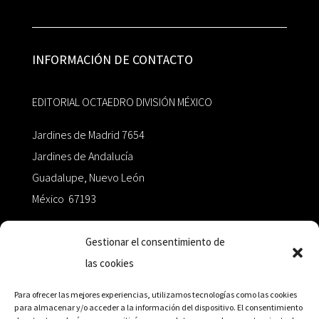
INFORMACIÓN DE CONTACTO
EDITORIAL OCTAEDRO DIVISIÓN MÉXICO
Jardines de Madrid 7654
Jardines de Andalucía
Guadalupe, Nuevo León
México 67193
zairaoctaedro@gmail.com
Gestionar el consentimiento de
las cookies
+52 811.499.5638
Para ofrecer las mejores experiencias, utilizamos tecnologías como las cookies
para almacenar y/o acceder a la información del dispositivo. El consentimiento