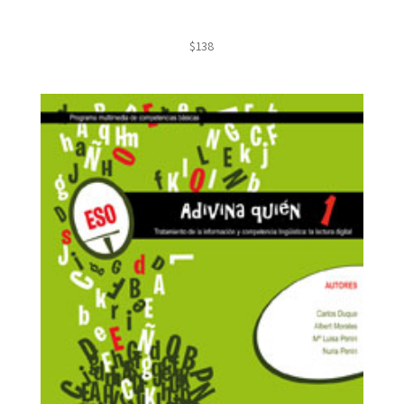
$
138