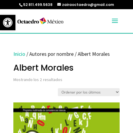
52 811.499.5638
zairaoctaedro@gmail.com
Abrir barra de herramientas
Inicio
/ Autores por nombre / Albert Morales
Albert Morales
Ordenado
Mostrando los 2 resultados
por
los
últimos